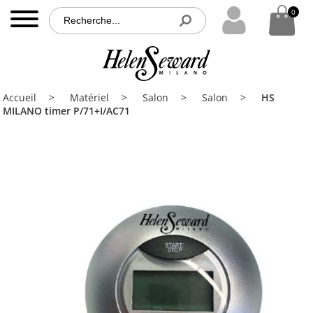
0
0
MENU
Accueil
Accueil
Matériel
Salon
Salon
HS
Nos
MILANO timer P/71+I/AC71
produits
Nos
partenaires
Brochures
Contact
PRO