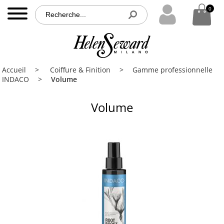
0
0
MENU
Accueil
Accueil
Coiffure & Finition
Gamme professionnelle
Nos
INDACO
Volume
produits
Volume
Nos
partenaires
Brochures
Contact
PRO