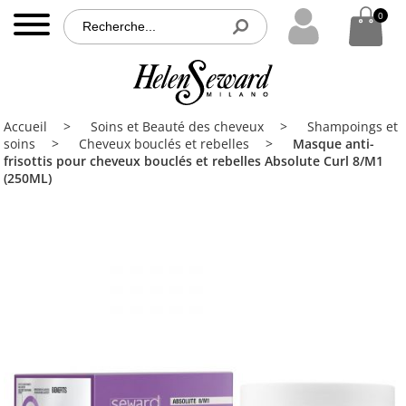
0
0
MENU
Accueil
Accueil
Soins et Beauté des cheveux
Shampoings et
Nos
soins
Cheveux bouclés et rebelles
Masque anti-
produits
frisottis pour cheveux bouclés et rebelles Absolute Curl 8/M1
(250ML)
Nos
partenaires
Brochures
Contact
PRO