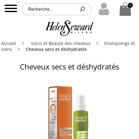
0
0
MENU
Accueil
Accueil
Soins et Beauté des cheveux
Shampoings et
Nos
soins
Cheveux secs et déshydratés
produits
Cheveux secs et déshydratés
Nos
partenaires
Brochures
Contact
PRO