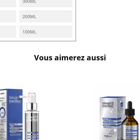
300ML
200ML
100ML
Vous aimerez aussi