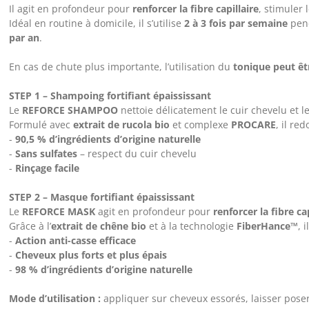
Il agit en profondeur pour
renforcer la fibre capillaire
, stimuler
Idéal en routine à domicile, il s’utilise
2 à 3 fois par semaine
pen
par an
.
En cas de chute plus importante, l’utilisation du
tonique peut êt
STEP 1 – Shampoing fortifiant épaississant
Le
REFORCE SHAMPOO
nettoie délicatement le cuir chevelu et 
Formulé avec
extrait de rucola bio
et complexe
PROCARE
, il re
-
90,5 % d’ingrédients d’origine naturelle
-
Sans sulfates
– respect du cuir chevelu
-
Rinçage facile
STEP 2 – Masque fortifiant épaississant
Le
REFORCE MASK
agit en profondeur pour
renforcer la fibre ca
Grâce à l’
extrait de chêne bio
et à la technologie
FiberHance™
, 
-
Action anti-casse efficace
-
Cheveux plus forts et plus épais
-
98 % d’ingrédients d’origine naturelle
Mode d’utilisation :
appliquer sur cheveux essorés, laisser pose