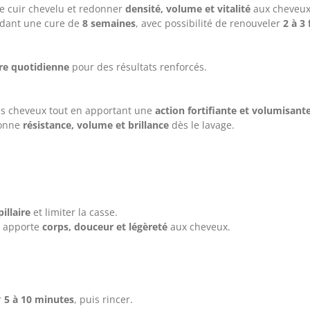
 le cuir chevelu et redonner
densité, volume et vitalité
aux cheveux
dant une cure de
8 semaines
, avec possibilité de renouveler
2 à 3 
re quotidienne
pour des résultats renforcés.
les cheveux tout en apportant une
action fortifiante et volumisant
donne
résistance, volume et brillance
dès le lavage.
pillaire
et limiter la casse.
il apporte
corps, douceur et légèreté
aux cheveux.
r
5 à 10 minutes
, puis rincer.