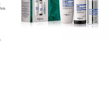
.
fois
e
.