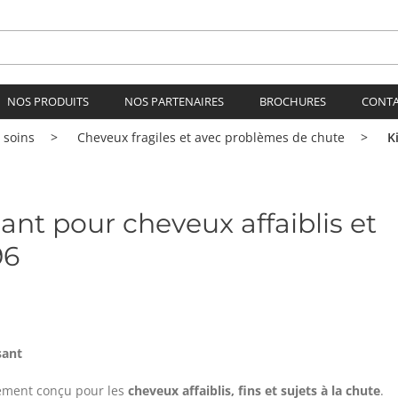
NOS PRODUITS
NOS PARTENAIRES
BROCHURES
CONT
 soins
Cheveux fragiles et avec problèmes de chute
K
fiant pour cheveux affaiblis et
96
sant
ement conçu pour les
cheveux affaiblis, fins et sujets à la chute
.