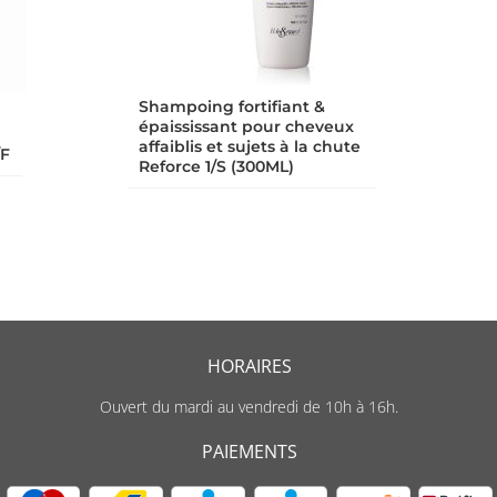
Shampoing fortifiant &
épaississant pour cheveux
affaiblis et sujets à la chute
/F
Reforce 1/S (300ML)
HORAIRES
Ouvert du mardi au vendredi de 10h à 16h.
PAIEMENTS