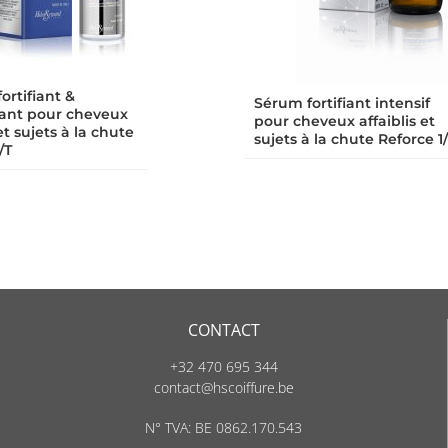
ortifiant &
Sérum fortifiant intensif
sant pour cheveux
pour cheveux affaiblis et
 et sujets à la chute
sujets à la chute Reforce 1
/T
CONTACT
+32 470 695 344
contact@hscoiffure.be
N° TVA: BE 0862.170.543