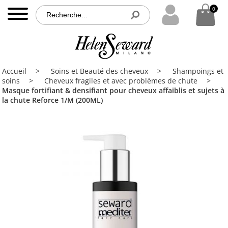
0
0
MENU
Accueil
Accueil
Soins et Beauté des cheveux
Shampoings et
Nos
soins
Cheveux fragiles et avec problèmes de chute
produits
Masque fortifiant & densifiant pour cheveux affaiblis et sujets à
la chute Reforce 1/M (200ML)
Nos
partenaires
Brochures
Contact
PRO