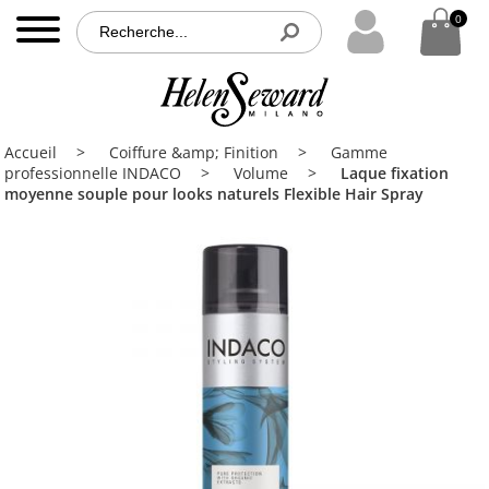
0
0
MENU
Accueil
Accueil
Coiffure &amp; Finition
Gamme
Nos
professionnelle INDACO
Volume
Laque fixation
produits
moyenne souple pour looks naturels Flexible Hair Spray
Nos
partenaires
Brochures
Contact
PRO